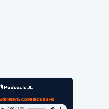
🎙️ Podcasts JL
AKE NEWS: CORREIOS E SMS