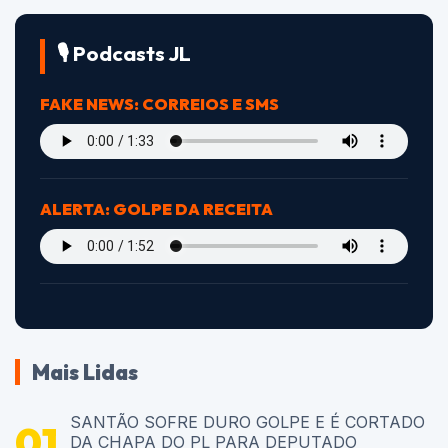
🎙️ Podcasts JL
FAKE NEWS: CORREIOS E SMS
ALERTA: GOLPE DA RECEITA
Mais Lidas
SANTÃO SOFRE DURO GOLPE E É CORTADO
DA CHAPA DO PL PARA DEPUTADO