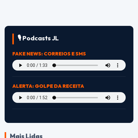
🎙️ Podcasts JL
FAKE NEWS: CORREIOS E SMS
ALERTA: GOLPE DA RECEITA
Mais Lidas